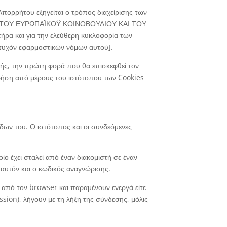
Απορρήτου εξηγείται ο τρόπος διαχείρισης των
679 ΤΟΥ ΕΥΡΩΠΑΪΚΟΫ ΚΟΙΝΟΒΟΥΛΙΟΥ ΚΑΙ ΤΟΥ
α και για την ελεύθερη κυκλοφορία των
 τυχόν εφαρμοστικών νόμων αυτού].
ής, την πρώτη φορά που θα επισκεφθεί τον
χρήση από μέρους του ιστότοπου των Cookies
δων του. Ο ιστότοπος και οι συνδεόμενες
ίο έχει σταλεί από έναν διακομιστή σε έναν
 αυτόν και ο κωδικός αναγνώρισης.
αι από τον browser και παραμένουν ενεργά είτε
ssion), λήγουν με τη λήξη της σύνδεσης, μόλις