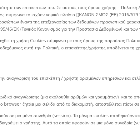
ικότητα των επισκεπτών του. Σε αυτούς τους όρους χρήσης – Πολιτική 
ών, σύμφωνα το ισχύον νομικό πλαίσιο [(ΚΑΝΟΝΙΣΜΌΣ (ΕΕ) 2016/
σώπων έναντι της επεξεργασίας των δεδομένων προσωπικού χαρακτήρ
 95/46/ΕΚ (Γενικός Κανονισμός για την Προστασία Δεδομένων) και των
δεχθεί τη χρήση Cookies σύμφωνα με τους όρους της παρούσας Πολιτικ
ποδεχόμενος αυτή την Πολιτική, ο επισκέπτης/χρήστης αποδέχεται τη 
.
 την αναγνώριση του επισκέπτη / χρήστη ορισμένων υπηρεσιών και σελί
ν κωδικό αναγνώρισης (μια ακολουθία αριθμών και γραμμάτων) και το οπο
 browser ζητάει μια σελίδα από το διακομιστή, αποστέλλεται πίσω σε
φορούν σε μια μόνο συνεδρία (session). Τα μόνιμα cookies αποθηκεύοντ
α διαγράψει ο χρήστης. Αυτά τα οποία αφορούν σε μια μόνο συνεδρία (se