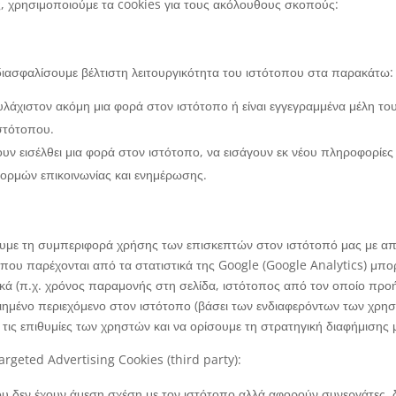
ς, χρησιμοποιούμε τα cookies για τους ακόλουθους σκοπούς:
διασφαλίσουμε βέλτιστη λειτουργικότητα του ιστότοπου στα παρακάτω:
άχιστον ακόμη μια φορά στον ιστότοπο ή είναι εγγεγραμμένα μέλη του
ιστότοπου.
υν εισέλθει μια φορά στον ιστότοπο, να εισάγουν εκ νέου πληροφορίες
 φορμών επικοινωνίας και ενημέρωσης.
ουμε τη συμπεριφορά χρήσης των επισκεπτών στον ιστότοπό μας με απ
 που παρέχονται από τα στατιστικά της Google (Google Analytics) μπο
ικά (π.χ. χρόνος παραμονής στη σελίδα, ιστότοπος από τον οποίο προ
μένο περιεχόμενο στον ιστότοπο (βάσει των ενδιαφερόντων των χρησ
τις επιθυμίες των χρηστών και να ορίσουμε τη στρατηγική διαφήμισης 
argeted Advertising Cookies (third party):
που δεν έχουν άμεση σχέση με τον ιστότοπο αλλά αφορούν συνεργάτες, 